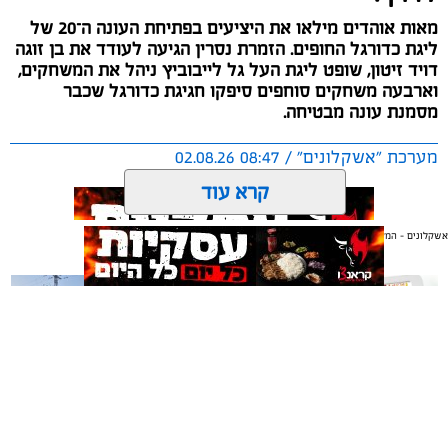
מאות אוהדים מילאו את היציעים בפתיחת העונה ה־20 של
ליגת כדורגל החופים. הזמרת נסרין הגיעה לעודד את בן זוגה
דויד זיטון, שופט ליגת העל גל לייבוביץ ניהל את המשחקים,
וארבעה משחקים סוחפים סיפקו חגיגת כדורגל שכבר
מסמנת עונה מבטיחה.
מערכת "אשקלונים" / 08:47 02.08.26
קרא עוד
אשקלונים - המקומון היומי של אשקלון באינטרנט
אולי יעניין אותך גם
תגים:
כדורגל
,
אשקלון
,
חופים
החול החם של אשקלון הסמיק השבוע מהתרגשות, כאשר
ליגת כדורגל החופים הוותיקה והיחידה בישראל פתחה
רשמית את עונתה ה-20.
משלוחים באשקלון כל העסקים
תיקון והתקנה שערים חשמליים
במקום אחד
בדרום