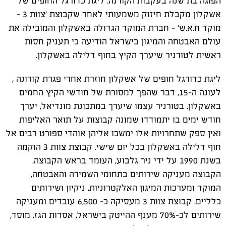
הפוגה בת שנה בעקבות הקורנה. ליגת כדורגל החופים של
אשקלון מקבלת חיזוק משמעותי לאחר שקבוצת ׳צוות 3 -
מוקד ח.א.ש׳ - חברת המוקד הגדולה באשקלון והמובילה את
עולם האבטחה והמיגון בישראל הודיעה כי תעניק חסות
ראשית לטורניר שיערך הקיץ בחוף דלילה באשקלון.
ליגת כדורגל חופים של אשקלון חוזרת אחרי פגרת קורונה ,
לעונה ה-15, דבר שהפך למסורת של חודשי הקיץ החמים
באשקלון. בטורניר עצמו שיערך במתכונת מונדיאל, יערך
חודש ימים בו יתמודדו שמונה קבוצות על תואר האליפות
ואין ספק שתחרויות אלו ימשכו אליהן אוהדי ספורט רבים אל
חוף דלילה באשקלון בכל יום שישי. קבוצת צוות 3 הוקמה
בשנת 1990 על ידי ניר גלבוע, העומד בראש הקבוצה.
הקבוצה מעניקה שירותים בתחומי השמירה והאבטחה,
המוקד ומערכות המיגון האלקטרוניות, ניקיון ושירותים
כלליים. קבוצת צוות 3 מעסיקה כ- 6,500 עובדים ומעניקה
שירותים לכ-70% מענף ההייטק בישראל, אסדות הגז, מוסד,