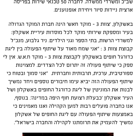
שב״כ ומשרדי ממשלה. לחברה 50 טכנאי שירות בפריסה
ארצית ניידות סיור ויחידת אופנוענים.
באשקלון, ׳צוות 3 - מוקד חאש׳ הינה חברת המוקד הגדולה
בעיר ומספקת שירותי מוקד לכל מוסדות עיריית אשקלון:
למשרדי הרשות, בתי הספר וגני הילדים. ניר גלבוע, מנכ״ל
קבוצת צוות 3 : "אני שמח מאוד על שיתוף הפעולה בין ליגת
כדורגל חופים באשקלון לקבוצת צוות 3 - מוקד ח.א.ש. אין לי
ספק כי שיתוף פעולה זה יתרום לכל הצדדים. למצוינות
ספורטיבית, ערכית, תרבותית וחברתית. "אני סמוך ובטוח כי
שיתוף הפעולה הזה יביא עימו חיבורים נוספים ויחד נמשיך
לבנות את המוניטין של ליגת כדורגל החופים באשקלון ושל
העיר אשקלון ׳כבעלת רצועת חוף היפה במדינה׳. בנוסף,
אנו כחברה פועלים רבות למען הקהילה ואנו מאמינים כי
באמצעות שיתוף הפעולה עם ליגת החופים של אשקלון
נמשיך להעמיק את תרומתנו לקהילה והחברה בישראל".