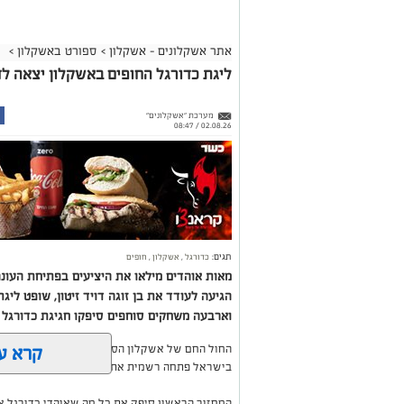
אתר אשקלונים - אשקלון
>
ספורט באשקלון
>
ליגת כדורגל החופים באשקלון יצאה לד
מערכת "אשקלונים"
02.08.26 / 08:47
תגים:
כדורגל
,
אשקלון
,
חופים
הגיעה לעודד את בן זוגה דויד זיטון, שופט ליג
וארבעה משחקים סוחפים סיפקו חגיגת כדורגל 
קרא ע
החול החם של אשקלון הסמיק השבוע מהתרגשות, כא
בישראל פתחה רשמית את עונתה ה-20.
המחזור הראשון סיפק את כל מה שאוהדי כדורגל או