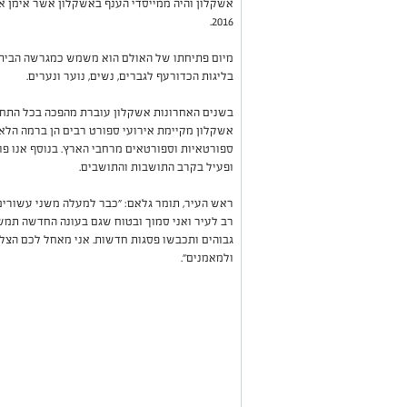
אשקלון והיה ממייסדי הענף באשקלון אשר אימן את
2016.
מיום פתיחתו של האולם הוא משמש כמגרשה הביתי
בליגות הכדורעף לגברים, נשים, נוער ונערים.
בשנים האחרונות אשקלון עוברת מהפכה בכל התחומ
אשקלון מקיימת אירועי ספורט רבים הן ברמה הלא
ספורטאיות וספורטאים מרחבי הארץ. בנוסף אנו פ
ופעיל בקרב התושבות והתושבים.
ראש העיר, תומר גלאם: "כבר למעלה משני עשורי
רב לעיר ואני סמוך ובטוח שגם בעונה החדשה תמשי
גבוהים ותכבשו פסגות חדשות. אני מאחל לכם הצלח
ולמאמנים".