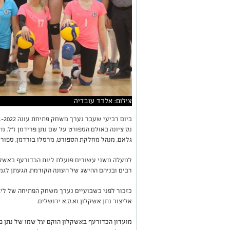
צילום: אלדד עובדיה
נס ציונה באולם הספורט על שם נתן פרידמן ז"ל.
גלאם, מנהל מחלקת הספורט, מרסלו בורדמן, ספורט
למעלה משני עשורים פועלת ליגת הכדורעף באשקל
רבים ובניהם ההישג של העונה הקודמת, הגעתן לגמר
כזכור לפני כשבועיים נערך משחק הפתיחה של ליג
אליצור נתן אשקלון וא.ס.א ירושלים.
מועדון הכדורעף באשקלון הוקם על שמו של נתן פר