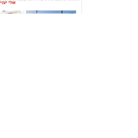
אולי יעני
ביציעים ורמה מקצועית גבוהה כיאה למפעל בעל מ
את חגיגת הפתיחה ציינו מאות צופים נלהבים שמילא
כדורגל קצבי ומוזיקה טובה.
בין הקהל הרב בלטה נוכחות נוצצת במיוחד של הזמ
זוגה דויד זיטון על החול.
תיקון והתקנה שערים
משלוחים בא
חשמליים בדרום
העסקים במק