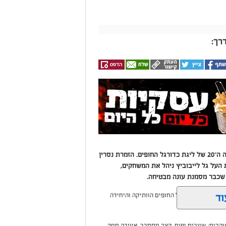
רך:
מאות אוהדים מילאו את היציעים בפתיחת העונה ה־20 של ליגת כדורגל החופים. הזמרת נסרין
ת העל גל לייבוביץ ניהל את המשחקים,
שכבר מסמנת עונה מבטיחה.
וד
שר ליגת כדורגל החופים הוותיקה והיחידה
הבים: שערים יפים, קצב מסחרר, אווירה חמה