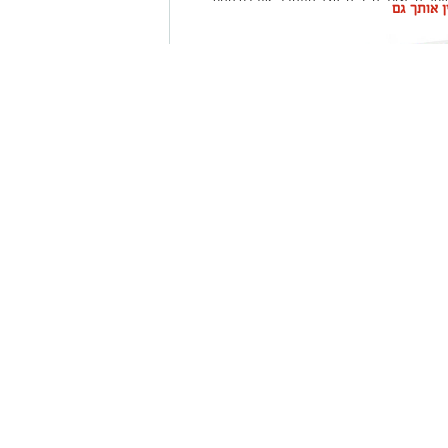
ין אותך גם
סורת מפוארת.
ו את היציעים עד אפס מקום, ונהנו מאווירה של
רת המצליחה נסרין, שהגיעה לצפות מקרוב בבן
שקלון כל
ום אחד