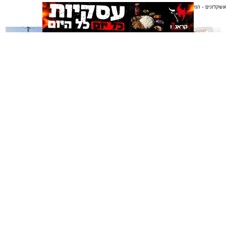
אשקלונים - המקומון היומי של אשקלון באינטרנט
אולי יעניין אותך גם
תגים:
כדורגל
,
אשקלון
,
חופים
החול החם של אשקלון הסמיק השבוע מהתרגשות, כאשר
ליגת כדורגל החופים הוותיקה והיחידה בישראל פתחה
רשמית את עונתה ה-20.
משלוחים באשקלון כל העסקים
תיקון והתקנה שערים חשמליים
במקום אחד
בדרום
המחזור הראשון סיפק את כל מה שאוהדי כדורגל אוהבים:
שערים יפים, קצב מסחרר, אווירה חמה ביציעים ורמה
מקצועית גבוהה כיאה למפעל בעל מסורת מפוארת.
את חגיגת הפתיחה ציינו מאות צופים נלהבים שמילאו את
אשקלונים - המקומון היומי של אשקלון באינטרנט מאז 2005
היציעים עד אפס מקום, ונהנו מאווירה של כדורגל קצבי
אשקלונים טאצ - כל העיר במרחק נגיעה
ומוזיקה טובה.
באבו אשקלון - מסעדת בשרים על האש
|
שווארמה אשקלון
אשקלונים - המקומון היומי של אשקלון באינטרנט