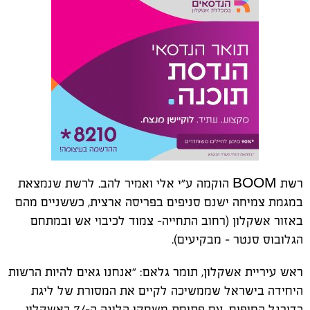
רשת BOOM הוקמה ע"י אלי ואמיר להב. לרשת שנמצאת
במגמת צמיחה ישנם סניפים בפריסה ארצית, כששניים מהם
באזור אשקלון (רחוב התחייה- צמוד לכיבוי אש ובמתחם
הגלובוס סנטר – מבקיעים).
ראש עיריית אשקלון, תומר גלאם: "אנחנו גאים להיות הרשות
היחידה בישראל שממשיכה לקיים את המסורת של ליגת
כדורגל החופים. עם פתיחת משחקי הליגה ה-/7 באשקלון