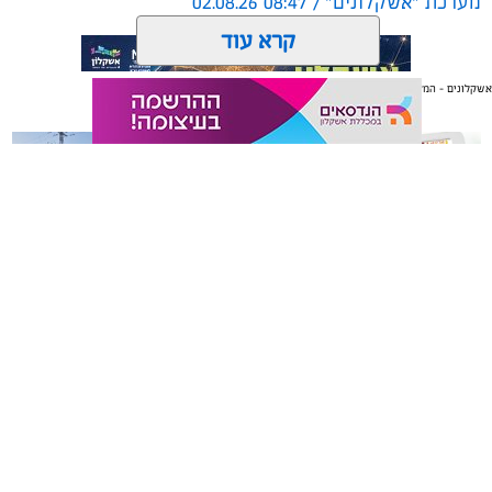
מערכת "אשקלונים" / 08:47 02.08.26
קרא עוד
אשקלונים - המקומון היומי של אשקלון באינטרנט
אולי יעניין אותך גם
תגים:
כדורגל
,
אשקלון
,
חופים
החול החם של אשקלון הסמיק השבוע מהתרגשות, כאשר
ליגת כדורגל החופים הוותיקה והיחידה בישראל פתחה
רשמית את עונתה ה-20.
משלוחים באשקלון כל העסקים
תיקון והתקנה שערים חשמליים
במקום אחד
בדרום
המחזור הראשון סיפק את כל מה שאוהדי כדורגל אוהבים:
שערים יפים, קצב מסחרר, אווירה חמה ביציעים ורמה
מקצועית גבוהה כיאה למפעל בעל מסורת מפוארת.
את חגיגת הפתיחה ציינו מאות צופים נלהבים שמילאו את
אשקלונים - המקומון היומי של אשקלון באינטרנט מאז 2005
היציעים עד אפס מקום, ונהנו מאווירה של כדורגל קצבי
אשקלונים טאצ - כל העיר במרחק נגיעה