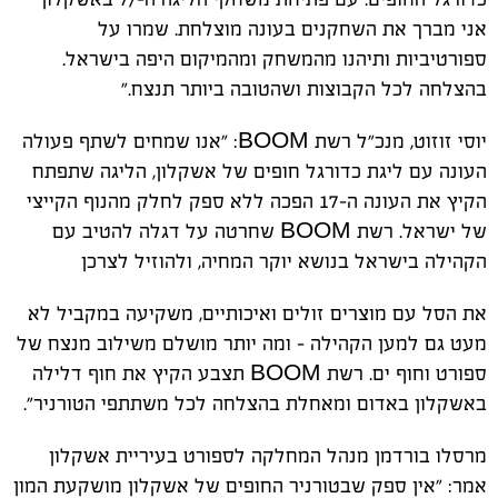
אני מברך את השחקנים בעונה מוצלחת. שמרו על
ספורטיביות ותיהנו מהמשחק ומהמיקום היפה בישראל.
בהצלחה לכל הקבוצות ושהטובה ביותר תנצח."
יוסי זוזוט, מנכ"ל רשת BOOM: "אנו שמחים לשתף פעולה
העונה עם ליגת כדורגל חופים של אשקלון, הליגה שתפתח
הקיץ את העונה ה-17 הפכה ללא ספק לחלק מהנוף הקייצי
של ישראל. רשת BOOM שחרטה על דגלה להטיב עם
הקהילה בישראל בנושא יוקר המחיה, ולהוזיל לצרכן
את הסל עם מוצרים זולים ואיכותיים, משקיעה במקביל לא
מעט גם למען הקהילה - ומה יותר מושלם משילוב מנצח של
ספורט וחוף ים. רשת BOOM תצבע הקיץ את חוף דלילה
באשקלון באדום ומאחלת בהצלחה לכל משתתפי הטורניר".
מרסלו בורדמן מנהל המחלקה לספורט בעיריית אשקלון
אמר: "אין ספק שבטורניר החופים של אשקלון מושקעת המון