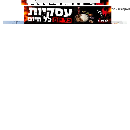
אשקלונים - המקומון היומי של אשקלון באינטרנט
אולי יעניין אותך גם
תגים:
כדורגל
,
אשקלון
,
חופים
החול החם של אשקלון הסמיק השבוע מהתרגשות, כאשר
ליגת כדורגל החופים הוותיקה והיחידה בישראל פתחה
רשמית את עונתה ה-20.
משלוחים באשקלון כל העסקים
תיקון והתקנה שערים חשמליים
במקום אחד
בדרום
המחזור הראשון סיפק את כל מה שאוהדי כדורגל אוהבים:
שערים יפים, קצב מסחרר, אווירה חמה ביציעים ורמה
מקצועית גבוהה כיאה למפעל בעל מסורת מפוארת.
את חגיגת הפתיחה ציינו מאות צופים נלהבים שמילאו את
אשקלונים - המקומון היומי של אשקלון באינטרנט מאז 2005
היציעים עד אפס מקום, ונהנו מאווירה של כדורגל קצבי
אשקלונים טאצ - כל העיר במרחק נגיעה
ומוזיקה טובה.
באבו אשקלון - מסעדת בשרים על האש
|
שווארמה אשקלון
אשקלונים - המקומון היומי של אשקלון באינטרנט