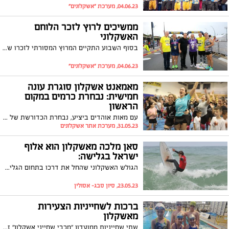
04.06.23, מערכת "אשקלונים"
ממשיכים לרוץ לזכר הלוחם
האשקלוני
בסוף השבוע התקיים המרוץ המסורתי לזכרו של סמ"ר נתנאל מושיאשוילי ז"ל מאשקלון בו השתתפו בכירי הטוטו וראש העירייה תומר גלאם שהבטיח: "זכרו של נתנאל היקר ימשיך לחיות בקרבנו". בשל השרב לא התקיים מרוץ עממי, אלא רק מרוץ תחרותי
04.06.23, מערכת "אשקלונים"
מאמאנט אשקלון סוגרת עונה
חמישית: נבחרת כרמים במקום
הראשון
עם מאות אוהדים ביציע, נבחרת הכדורשת של אשקלון סגרה עונה מוצלחת במשחק מותח; במקום הראשון: נבחרת מאמאנט של בית ספר ׳רמת כרמים׳
31.05.23, מערכת אתר אשקלונים
סאן מלכה מאשקלון הוא אלוף
ישראל בגלישה:
הגולש האשקלוני שהחל את דרכו בתחום הגלישה כבר בגיל 6 כובש פסגות נוספות וזכה במקום הראשון באליפות ישראל בגלישה
23.05.23, סיון סבג- אסולין
ברכות לשחייניות הצעירות
מאשקלון
שתי שחייניות ממועדון "מכבי שחייני אשקלון" זכו במדליות ובמקום השלישי המכובד בתחרות שחייה ארצית שהתקיימה במועצה האזורית שער הנגב