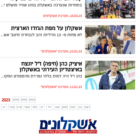
בתחרות שנערכה באשקלון במזג אוויר מושלם יצאו לדרך למעלה מ-1,200 רצים בחמישה מקצים שונים, כאשר גולת הכותרת הייתה כמובן אליפות ישראל ב-15 ק"מ..השנה הצטרפו למרוץ לוחמי הקומנדו במילואים מעוצבת 'חיצי האש' ומצד שני ילדים רבים שהשתתפו במקצה החדש 'הורים וילדים'
10.03.23, מערכת אשקלונים
אשקלון על מפת הג'ודו הארצית
לא פחות מ- 13 מדליות זהב לנבחרת 'מיטב' אשקלון בג'ודו שדורגה גם במקום הראשון בתחרות סבב גביע האיגוד הרביעי שהתקיים לאחרונה
22.01.23, מערכת "אשקלונים"
איציק כהן (חיפה) ז"ל יונצח
באיצטדיון העירוני באשקלון
כהן ז״ל היה דמות בלתי נפרדת מהספורט המקומי ולפני כשנה נפטר לאחר מאבק ממושך במחלה קשה; במסגרת האירוע ותיקי הפועל אשקלון יקיימו משחק לזכרו. ראש העירייה תומר גלאם: "זה המעט שנוכל לעשות בבחינת הכרת הטוב לאדם המיוחד שהיה"
11.01.23, מערכת "אשקלונים"
2023
2024
2025
2026
דצמ
נוב
אוק
ספט
אוג
יול
יונ
מאי
אפר
מרץ
פבר
ינו