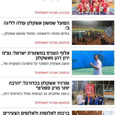
12.12.23, מערכת "אשקלונים"
הפועל שמשון אשקלון עולה לליגה
ב':
בסיום עונתה הראשונה, הפועל שמשון אשקלון, עושה את זה ועולה לליגה ב'. אוהדי הקבוצה התומכים בעמותה הגיעו לעודד את השחקנים עד הניצחון. יו"ר הקבוצה המתמודד למועצת העיר, מתי חג'אג', הודה לאוהדים ואמר: "בלעדיהם זה לא היה קורה"
20.09.23, מערכת "אשקלונים"
אלוף הטניס במשטרת ישראל: נצ"מ
ירון דהן מאשקלון
תושב אשקלון המפקד על החטיבה הטקטית של מג"ב, נצ"מ ירון דהן, זכה במקום הראשון בתחרות הטניס של המשטרה
10.09.23, מערכת "אשקלונים"
טורניר אשקלון בכדורגל: "הרבה
יותר מרק ספורט"
כ-150 שחקנים, 14 קבוצות ושלל כרטיסים ירוקים: האירוע החגיגי של ארגון "החלוץ - חינוך דרך ספורט" באשקלון הסתיים עם משחקי גמר מרתקים וניצחונות מרשימים. דקל יצחקי, מנהלת ליגות ופרויקטים בעיריית אשקלון: "הפעילות היא לא רק משחק כדורגל, אלא נתינת כלים לנערים להמשך החיים"
04.09.23, מערכת "אשקלונים"
ברכות לאלופות ולאלופים הצעירים