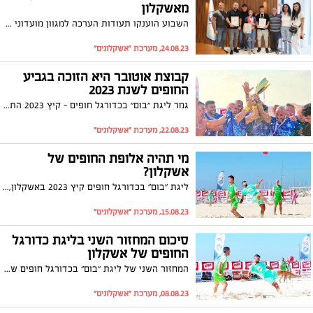
מאשקלון
השבוע הוענקו תעודות הערכה למגוון מועדוני ספורט באשקלון ביניהם ספורטאי מועדוני הג׳יו ג׳יטסו ברזילאי, לאלופי הסיוף של הפועל עירוני אשקלון ולכדורגלנים של קבוצת הנערים ג' של מכבי אשקלון
24.08.23, מערכת "אשקלונים"
קבוצת אוטובר היא הזוכה בגביע
החופים לשנת 2023
גמר ליגת ״בום״ בכדורגל חופים - קיץ 2023 התקיים בשישי בחוף דלילה באשקלון, לאחר שני משחקי חצי גמר מותחים הוכתרה האלופה שגברה על קבוצת הפיסטוק
22.08.23, מערכת "אשקלונים"
מי תהיה אלופת החופים של
אשקלון?
ליגת "בום" בכדורגל חופים קיץ 2023 באשקלון, תציין בשישי "מחזור של אליפות" שבסיומו ייקבע מי תהיה אלופת החופים של העונה ה-17
15.08.23, מערכת "אשקלונים"
סיכום המחזור השני בליגת כדורגל
החופים של אשקלון
המחזור השני של ליגת ״בום״ בכדורגל חופים שוחק בשישי, בחוף דלילה לעיני מאות צופים שהגיעו לצפות בכדורגל, לרחוץ בים ולהינות משישי בחוף דלילה - שהפך בחודשי הקיץ לחוויה עבור המשפחה.
08.08.23, מערכת "אשקלונים"