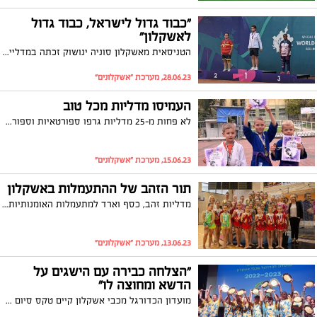
"כבוד גדול לישראל, כבוד גדול
לאשקלון"
הטניסאית מאשקלון סוניה ינושוק זכתה במדליית זהב במשחקי הספיישל אולימפיקס; ינושוק זכתה גם במדליית הכסף בטורניר זוגות ה-"יוניפייד", המשלב טניסאיות וטניסאים עם ובלי צרכים מיוחדים. ראש עיריית אשקלון, תומר גלאם: "היא ההוכחה לכך שאין דבר העומד בפני הרצון"
28.06.23, מערכת "אשקלונים"
העמיסו מדליות מכל טוב
לא פחות מ-25 מדליות גרפו ספורטאיות וספורטאים ממועדון הג'ודו "מיטב אשקלון" בתחרות אחרונה מסבב הגולדן ליג בראשון לציון
15.06.23, מערכת "אשקלונים"
תור הזהב של ההתעמלות באשקלון
מדליות זהב, כסף וארד למתעמלות האומנותיות מאשקלון שייצגו את העיר באליפות השנתית; כ-55 מתעמלות אומנותיות ייצגו את העיר במסגרת אליפות נס ציונה הפתוחה לשנת 2023
13.06.23, מערכת "אשקלונים"
"הצלחה כבירה עם הישגים על
הדשא ומחוצה לו"
מועדון הכדורגל מכבי אשקלון קיים טקס סיום עונה מרשים במרכז הכנסים במכללת אשקלון בנוכחות שר התרבות והספורט מיקי זוהר, ראש העירייה תומר גלאם ולמעלה מ -700 תושבות ותושבים. היו"ר מני יאסו: "מבחינתי זו הגשמת חלום"