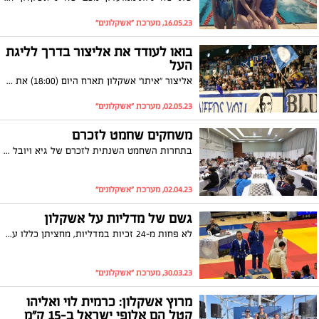
16.05.23, מערכת "אשקלונים"
בואו לעודד את אליצור בדרך לליגת
העל
אליצור "איתו" אשקלון תארח היום (18:00) את עירוני רמת גן במסגרת חצי גמר הפלייאוף של הליגה הלאומית. המשחק הראשון היה צמוד ונגמר בהפסד, היום יותר מתמיד הקבוצה צריכה את הקהל המקומי לצדה
02.05.23, מערכת "אשקלונים"
משחקים שחמט לזכרם
בתחרות השחמט השנתית לזכרם של גיא ויובל ויינר ז"ל השתתפו לראשונה מספר שיא של 18 בתי ספר יסודיים; במקום הראשון זכתה הקבוצה של בית הספר היסודי 'נווה ציון'
02.04.23, מערכת "אשקלונים"
גשם של מדליות על אשקלון
לא פחות מ-24 זכיות במדליות, מחציתן כללו עליות לפסגת הפודיום - כך נראה סיכום אליפות הרצליה הפתוחה עבור ספורטאי מועדון הג'ודו "מיטב אשקלון" שממשיכים להביא גאווה רבה לעיר
30.03.23, מערכת "אשקלונים"
מרוץ אשקלון: כרמית לוי ואליהו
קטל הם אלופי ישראל ב-15 ק"מ