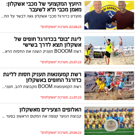
היועץ המקצועי של מכבי אשקלון:
מאמן מכבי ת"א לשעבר
מועדון כדורגל מכבי אשקלון גאה לבשר על החתמתו של ניר לוין כיועץ מקצועי בכיר לקבוצה. מני יאסו מנהל המועדון: "הצהרת כוונות בכל הנוגע למקצועיות שלנו"
02.08.23, מערכת "אשקלונים"
ליגת "בום" בכדורגל חופים של
אשקלון תצא לדרך בשישי
רשת BOOOM תעניק השנה את החסות הראשית לטורניר, כאשר רשת ח.י עשוש שיווק בע"מ יחד עם עשוש קרמיקה יעניקו את החסות לשופט הטורניר. מידי יום שישי, החל מהשעה 15:00 בחוף דלילה ובשיתוף המחלקה לספורט של עיריית אשקלון. הכניסה חינם
25.07.23, מערכת "אשקלונים"
רשת קמעונאות תעניק חסות לליגת
כדורגל החופים באשקלון
רשת הקמעונאות BOOM מקבוצת להב, תעניק השנה את החסות הראשית לליגת כדורגל החופים של אשקלון שתציין עונה מספר 17. ההכנות לקראת פתיחת ליגת כדורגל החופים של אשקלון שתיפתח ב-28/7/23 בעיצומן
11.07.23, מערכת "אשקלונים"
האלופים הצעירים מאשקלון
קבוצת הנוער קטפה את המקום הראשון בפער של 12 נקודות מהמקום השני קבוצת מכבי הרצליה והוכתרה לאלופה הארצית של ליגת מחוז דן; הקבוצה זכתה גם במקום השלישי בשלב הבתים בטורניר 'אלוף האלופים'
29.06.23, מערכת "אשקלונים"