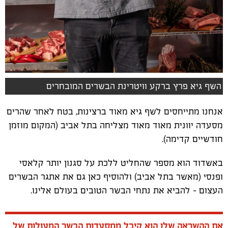
השף גיא פרץ ברקע וויטרינת הבשרים המובחרים
אנחנו מתייחסים לשף גיא מאוד ברצינות, בטח לאחר שהרים
מסעדה יוונית מאוד מאוד מצליחה בתל אביב (המקום מוזמן
חודשיים קדימה).
באשדוד הוא מספר שהחליט ללכת על סגנון יותר קלאסי
ופנסי (מאשר בתל אביב) ולהוסיף כאן גם את אתגר הבשרים
העצום – להביא את נתחי הבשר הטובים בעולם אלינו.
את ההשראה שלו הוא קיבל ממסעדות הבשר המעולות של