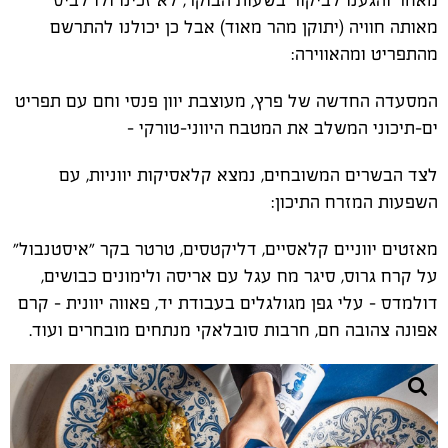
מאותה חוויה (יתוקן מהר מאוד) אבל כן יכולנו להתרשם
מהתפריט ומהאווירה:
המסעדה החדשה של פרץ, מעוצבת יוון פנסי וחם עם תפריט
ים-תיכוני המשלב את המטבח היווני-טורקי -
לצד הבשרים המשובחים, נמצא קלאסיקות יווניות, עם
השפעות המזרח התיכון:
מאזטים יווניים קלאסיים, דליקטסים, טרטר בקר "איסטנבול"
על קרח גרוס, סיגר מח עגל עם אריסה ולימונים כבושים,
דולמדס – עלי גפן מגולגלים בעבודת יד, פאווה יוונית – קרם
אפונה צהובה חם, חרבות סובלאקי מנתחים מובחרים ועוד.