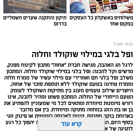
משלוחים באשקלון כל העסקים
תיקון והתקנה שערים חשמליים
במקום אחד
בדרום
ai
פנאי ואוכל
אלדה נתנאל / 10:21 07.08.26
ופל בלגי במילוי שוקולד וחלוה
לרגל חג האהבה, מגישה חברת "אחוה" מתכון לקינוח מפנק,
מרשים וקל להכנה: ופל בלגי במילוי שוקולד וחלוה. המתכון
משלב ופל בלגי חם ואוורירי עם מילוי עשיר של ממרח חלוה
וממרח טחינה בטעם שוקולד ללא תוספת סוכר של אחוה,
היוצרים שילוב טעמים מענג בין מתיקות השוקולד לעומק
תגים:
חביתת ירק
הטעם הייחודי של החלוה. המתכון פשוט ומהיר להכנה, אינו
דורש מיומנות מיוחדת ומתאים לכל מי שמעוניין להפתיע את
מצרכים (ל-2 מנות)
בן או בת הזוג במחווה מתוקה ומיוחדת. בין אם מדובר
בארוחת בוקר מפנקת, קינוח לארוחה רומנטית או פינוק זוגי
4 ביצים
בסוף היום, הוופל הבלגי בטעם שוקולד וחלוה יהפוך כל רגע
קרא עוד
½ פלפל אדום, חתוך לקוביות קטנות
לחגיגה של אהבה. ט"ו באב שמח!
½ פלפל צהוב, חתוך לקוביות קטנות