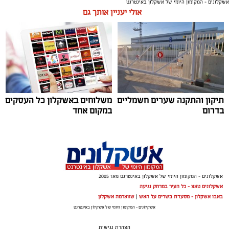
אשקלונים - המקומון היומי של אשקלון באינטרנט
¼ פלפל ירוק, חתוך לקוביות קטנות
אולי יעניין אותך גם
½ בצל קטן קצוץ דק (לא חובה)
2 כפות פטרוזיליה קצוצה
2 כפות עירית קצוצה
2 כפות גבינה בולגרית מפוררת (לא חובה)
½ כפית פפריקה מתוקה
קורט כורכום (לצבע)
תיקון והתקנה שערים חשמליים
משלוחים באשקלון כל העסקים
מלח ופלפל שחור לפי הטעם
בדרום
במקום אחד
כפית חמאה וכפית שמן זית לטיגון
אופן ההכנה
אשקלונים - המקומון היומי של אשקלון באינטרנט מאז 2005
ופל בלגי במילוי שוקולד וחלוה צילום הדס ניצן
אשקלונים טאצ - כל העיר במרחק נגיעה
באבו אשקלון - מסעדת בשרים על האש
|
שווארמה אשקלון
אלדה נתנאל / 09:09 26.07.26
אשקלונים - המקומון היומי של אשקלון באינטרנט
הצהרת נגישות