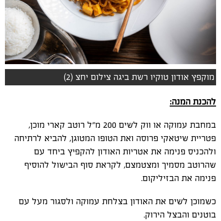
מוקפץ אודון טוקיו רשת ביגה צילום יחצ (2)
להכנת המנה:
במחבת עמוקה או ווק לשים 200 מ"ל רוטב קארי מוכן,
פטריית שיטאקי פרוסה ואת הטופו המטוגן, להביא לרתיחה
ולהכניס פנימה את אטריות האודון להקפיץ ביחד עם
שהרוטב מסמיך ומצטמצם, לקראת סוף הבישול להוסיף
פנימה את הבזיליקום.
כשמוכן לשים את האודון בצלחת עמוקה ולסגור מעל עם
בוטנים והבצל הירוק.