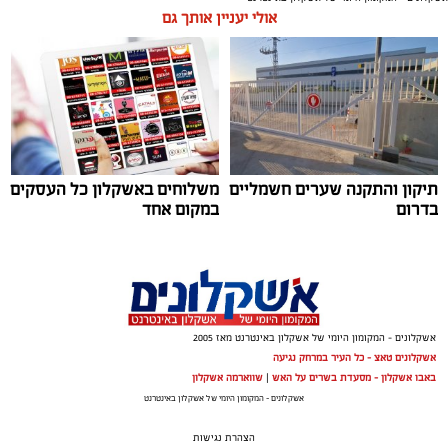
אולי יעניין אותך גם
תיקון והתקנה שערים חשמליים
משלוחים באשקלון כל העסקים
בדרום
במקום אחד
ai
אלדה נתנאל / 10:21 07.08.26
אשקלונים - המקומון היומי של אשקלון באינטרנט מאז 2005
אשקלונים טאצ - כל העיר במרחק נגיעה
באבו אשקלון - מסעדת בשרים על האש
|
שווארמה אשקלון
אשקלונים - המקומון היומי של אשקלון באינטרנט
תגים:
חביתת ירק
הצהרת נגישות