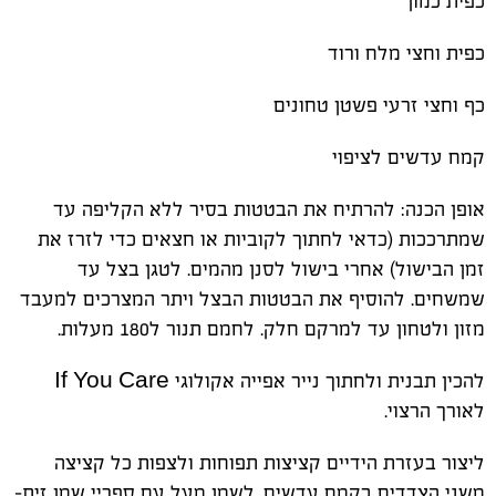
כפית כמון
כפית וחצי מלח ורוד
כף וחצי זרעי פשטן טחונים
קמח עדשים לציפוי
אופן הכנה: להרתיח את הבטטות בסיר ללא הקליפה עד
שמתרככות (כדאי לחתוך לקוביות או חצאים כדי לזרז את
זמן הבישול) אחרי בישול לסנן מהמים. לטגן בצל עד
שמשחים. להוסיף את הבטטות הבצל ויתר המצרכים למעבד
מזון ולטחון עד למרקם חלק. לחמם תנור ל180 מעלות.
להכין תבנית ולחתוך נייר אפייה אקולוגי If You Care
לאורך הרצוי.
ליצור בעזרת הידיים קציצות תפוחות ולצפות כל קציצה
משני הצדדים בקמח עדשים. לשמן מעל עם ספריי שמן זית-