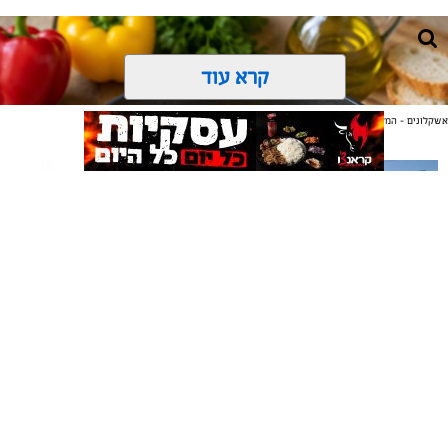
קרא עוד
אשקלונים - המקומון היומי של אשקלון באינטרנט
אולי יעניין אותך גם
תיקון והתקנה שערים חשמליים
משלוחים באשקלון כל העסקים
בדרום
במקום אחד
ai
אלדה נתנאל / 10:21 07.08.26