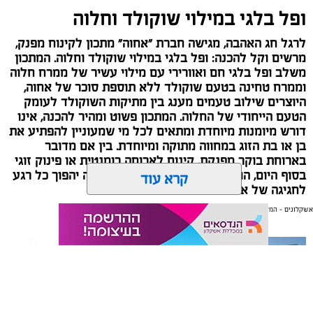
ופל בלגי במילוי שוקולד וחלוה
לרגל חג האהבה, מגישה חברת "אחוה" מתכון לקינוח מפנק,
מרשים וקל להכנה: ופל בלגי במילוי שוקולד וחלוה. המתכון
משלב ופל בלגי חם ואוורירי עם מילוי עשיר של ממרח חלוה
וממרח טחינה בטעם שוקולד ללא תוספת סוכר של אחוה,
היוצרים שילוב טעמים מענג בין מתיקות השוקולד לעומק
הטעם הייחודי של החלוה. המתכון פשוט ומהיר להכנה, אינו
דורש מיומנות מיוחדת ומתאים לכל מי שמעוניין להפתיע את
בן או בת הזוג במחווה מתוקה ומיוחדת. בין אם מדובר
בארוחת בוקר מפנקת, קינוח לארוחה רומנטית או פינוק זוגי
בסוף היום, הוופל הבלגי בטעם שוקולד וחלוה יהפוך כל רגע
קרא עוד
לחגיגה של אהבה. ט"ו באב שמח!
אשקלונים - המקומון היומי של אשקלון באינטרנט
אולי יעניין אותך גם