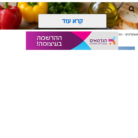
קרא עוד
אשקלונים - המקומון היומי של אשקלון באינטרנט
אולי יעניין אותך גם
תיקון והתקנה שערים חשמליים
משלוחים באשקלון כל העסקים
בדרום
במקום אחד
ai
אלדה נתנאל / 10:21 07.08.26