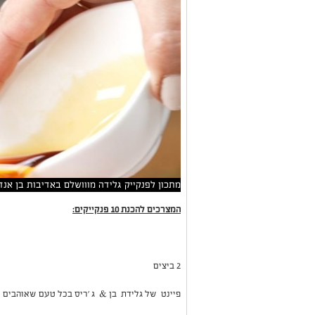
מתכון לפנקייק גלידה מווושלם באדיבות בן אנד ג
המצרכים להכנת 10 פנקייקים:
2
ביצים
פיינט של גלידת בן & ג ’ריס בכל טעם שאוהבים