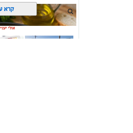
קרא ע
אולי יעני
תיקון והתקנה שערים
משלוחים בא
חשמליים בדרום
העסקים במק
ai
מצרכים (ל-2 מנות)