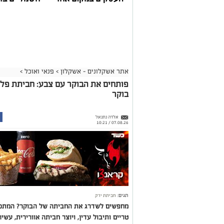
אתר אשקלונים - אשקלון
>
פנאי ואוכל
>
פותחים את הבוקר עם צבע: חביתת פל
בוקר
אלדה נתנאל
07.08.26 / 10:21
תגים:
חביתת ירק
מחפשים לשדרג את החביתה של הבוקר? המתכון
טריים ותיבול עדין, ויוצר חביתה אוורירית, עשי