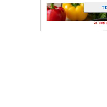
וד
ין אותך גם
שקלון כל
ום אחד