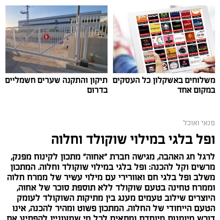
משלוחים באשקלון כל העסקים
תיקון והתקנה שערים חשמליים
במקום אחד
בדרום
ai
פנאי ואוכל
אלדה נתנאל / 10:21 07.08.26
ופל בלגי במילוי שוקולד וחלוה
לרגל חג האהבה, מגישה חברת "אחוה" מתכון לקינוח מפנק,
מרשים וקל להכנה: ופל בלגי במילוי שוקולד וחלוה. המתכון
משלב ופל בלגי חם ואוורירי עם מילוי עשיר של ממרח חלוה
וממרח טחינה בטעם שוקולד ללא תוספת סוכר של אחוה,
היוצרים שילוב טעמים מענג בין מתיקות השוקולד לעומק
תגים:
חביתת ירק
הטעם הייחודי של החלוה. המתכון פשוט ומהיר להכנה, אינו
דורש מיומנות מיוחדת ומתאים לכל מי שמעוניין להפתיע את