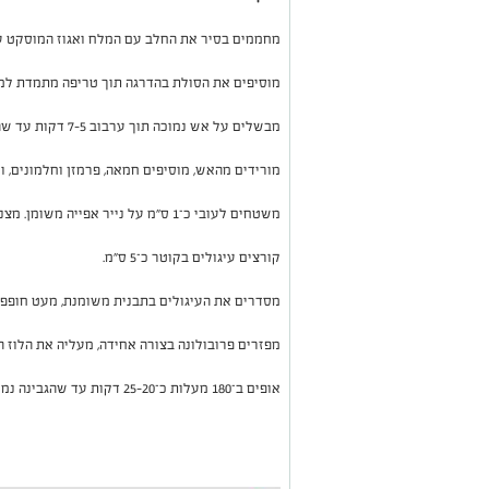
מחממים בסיר את החלב עם המלח ואגוז המוסקט ע
מוסיפים את הסולת בהדרגה תוך טריפה מתמדת למנ
מבשלים על אש נמוכה תוך ערבוב 5–7 דקות עד שהתערובת סמיכה מאוד ונפרדת מהדפנות.
מורידים מהאש, מוסיפים חמאה, פרמזן וחלמונים, 
משטחים לעובי כ־1 ס"מ על נייר אפייה משומן. מצננים עד התייצבות.
קורצים עיגולים בקוטר כ־5 ס"מ.
מסדרים את העיגולים בתבנית משומנת, מעט חופפי
מפזרים פרובולונה בצורה אחידה, מעליה את הלוז ה
אופים ב־180 מעלות כ־20–25 דקות עד שהגבינה נמסה, מבעבעת ומזהיבה.