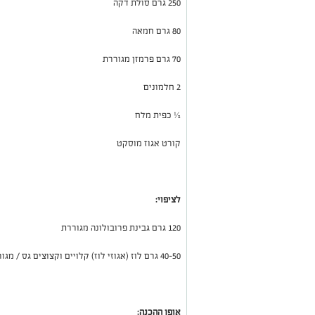
250 גרם סולת דקה
80 גרם חמאה
70 גרם פרמזן מגוררת
2 חלמונים
½
כפית מלח
קורט אגוז מוסקט
לציפוי:
120 גרם גבינת פרובולונה מגוררת
40-50 גרם לוז (אגוזי לוז) קלויים וקצוצים גס / מגורדים
אופן ההכנה: