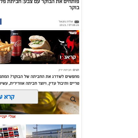
פותחים את הבוקר עם צבע: חביתת פל
בוקר
אלדה נתנאל
07.08.26 / 10:21
תגים:
חביתת ירק
מחפשים לשדרג את החביתה של הבוקר? המתכון
טריים ותיבול עדין, ויוצר חביתה אוורירית, עשי
קרא ע
אולי יעני