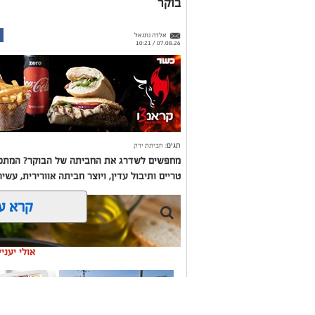
בוקר
אלדה נתנאל
07.08.26 / 10:21
תגים:
חביתת ירק
מחפשים לשדרג את החביתה של הבוקר? המתכון
טריים ותיבול עדין, ויוצר חביתה אוורירית, עשי
קרא ע
אולי יעני