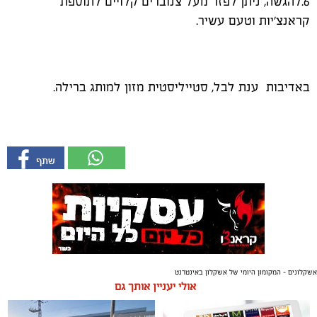
6.להגשה, ניתן לפזר מעל צנוברים קלויים לתוספת
קראנצ’יות וטעם עשיר.
באדיבות ענת לבל, סטייליסטית מזון למותג ברילה.
אשקלונים - המקומון היומי של אשקלון באינטרנט
אולי יעניין אותך גם