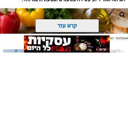
קרא עוד
אשקלונים - המקומון היומי של אשקלון באינטרנט
אולי יעניין אותך גם
משלוחים באשקלון כל העסקים
תיקון והתקנה שערים חשמליים
במקום אחד
בדרום
ai
אלדה נתנאל / 10:21 07.08.26