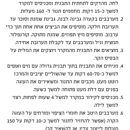
לחה. מהדקים לתחתית התבנית ומכניסים למקרר
למשך כ-15 דקות. מחממים תנור ל- 160 מעלות.
מערבבים בקערה גבינה לבנה, גבינת שמנת וסוכר עד
תערובת חלקה. מוסיפים את הביצים אחת אחת תוך כדי
ערבוב. מוסיפים מיץ תפוזים, שמנת מתוקה, קורנפלור,
תמצית וניל ומערבבים עד לקבלת תערובת אחידה.
מוציאים את התבנית מהמקרר ויוצקים את המלית על
הבסיס הקר.
מניחים את התבנית בתוך תבנית גדולה עם מים ואופים
למשל כ-60-70 דקות עד שהשוליים יציבים והמרכז
רוטט מעט. מכבים את התנור ומשאירים את העוגה
בפנים עם דלת מעט פתוחה למשך כשעה.
מכניסים לקירור במקרר למשל 4 שעות לפחות, רצוי
למשך לילה.
מערבבים היטב את חומרי הציפוי ומורחים על העוגה
הקרה (אפשר להחזיר לתנור למשך כ-10 דקות על 150
מעלות לייצוב עדין, או להשאיר קר).