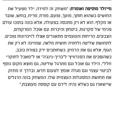
מייזלר מוסיפה ואומרת:
"משחק זה למידה. ילד מפעיל את
החושים כשהוא חותך, מועך, טועם, מורח, מריח, בוחש, שובר
או מקלף. הוא לא רק מתנסה בפעולה, אלא בונה בתוכו עולם
פנימי של סקרנות, ביטחון והיכרות עם אוכל.
המרקמים,
הצבעים, הריחות והטעמים מתאגדים אצלו לזיכרונות טובים,
לתחושת שליטה ולחוויה חושית מלאה, שמזינה לא רק את
הגוף, אלא גם את הדמיון
.
כשחותכים ירק בצורת כוכב,
כשהופכים את הסנדוויץ' ל"כריך-נינג'ה" או ל"מאכל לחוקרי
חלל", הילד גם אוכל וגם מתרגל שליטה, גם מוצא מקום נוסף
לביטוי עצמי וגם מגלה אומץ לטעום חדש, ובדרך זו מחזק
את תחושת המסוגלות העצמית שלו. המשחק בונה הרגלים
שיישארו גם כשלא נהיה לידם עם קופסה מעוצבת
."