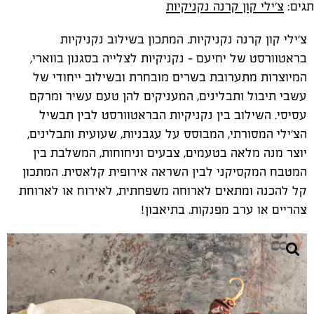
תגים:
צ'ילי קון קרנה נקניקיות
צ'ילי קון קרנה נקניקיות. המתכון בשילוב נקניקיות
בראטוורסט של יחיעם - נקניקיות לצלייה בסגנון בווארי,
המיוצרות מתערובת בשרים מובחרת ובשילוב ייחודי של
עשבי תיבול ותבלינים, המעניקים להן טעם עשיר ומרקם
עסיסי. השילוב בין נקניקיות הבראטוורסט לבין תבשיל
הצ'ילי המסורתי, המבוסס על עגבניות, שעועית ותבלינים,
יוצר מנה מלאה בטעמים, צבעים וניחוחות, המשלבת בין
המטבח המקסיקני לבין השראה אירופית קלאסית. המתכון
קל להכנה ומתאים לארוחה משפחתית, לאירוח או לארוחת
צהריים או ערב מפנקות. בתיאבון!