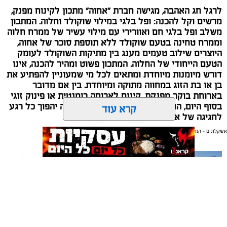
לרגל חג האהבה, מגישה חברת "אחוה" מתכון לקינוח מפנק,
מרשים וקל להכנה: ופל בלגי במילוי שוקולד וחלוה. המתכון
משלב ופל בלגי חם ואוורירי עם מילוי עשיר של ממרח חלוה
וממרח טחינה בטעם שוקולד ללא תוספת סוכר של אחוה,
היוצרים שילוב טעמים מענג בין מתיקות השוקולד לעומק
הטעם הייחודי של החלוה. המתכון פשוט ומהיר להכנה, אינו
דורש מיומנות מיוחדת ומתאים לכל מי שמעוניין להפתיע את
בן או בת הזוג במחווה מתוקה ומיוחדת. בין אם מדובר
בארוחת בוקר מפנקת, קינוח לארוחה רומנטית או פינוק זוגי
בסוף היום, הוופל הבלגי בטעם שוקולד וחלוה יהפוך כל רגע
קרא עוד
לחגיגה של אהבה. ט"ו באב שמח!
אשקלונים - המקומון היומי של אשקלון באינטרנט
אולי יעניין אותך גם