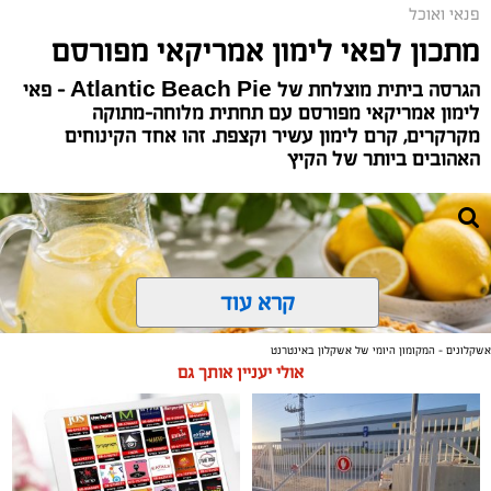
פנאי ואוכל
מתכון לפאי לימון אמריקאי מפורסם
הגרסה ביתית מוצלחת של Atlantic Beach Pie – פאי
ופל בלגי במילוי שוקולד וחלוה צילום הדס ניצן
לימון אמריקאי מפורסם עם תחתית מלוחה-מתוקה
מקרקרים, קרם לימון עשיר וקצפת. זהו אחד הקינוחים
אלדה נתנאל / 09:09 26.07.26
האהובים ביותר של הקיץ
קרא עוד
תגים:
ופל בלגי במילוי שוקולד וחלוה
אשקלונים - המקומון היומי של אשקלון באינטרנט
מצרכים (לכ-4 ופלים גדולים
):
אולי יעניין אותך גם
1 ו-1/2 כוסות קמח
2 ביצים