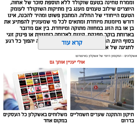
וממרח טחינה בטעם שוקולד ללא תוספת סוכר של אחוה,
היוצרים שילוב טעמים מענג בין מתיקות השוקולד לעומק
הטעם הייחודי של החלוה. המתכון פשוט ומהיר להכנה, אינו
דורש מיומנות מיוחדת ומתאים לכל מי שמעוניין להפתיע את
בן או בת הזוג במחווה מתוקה ומיוחדת. בין אם מדובר
בארוחת בוקר מפנקת, קינוח לארוחה רומנטית או פינוק זוגי
בסוף היום, הוופל הבלגי בטעם שוקולד וחלוה יהפוך כל רגע
קרא עוד
לחגיגה של אהבה. ט"ו באב שמח!
אשקלונים - המקומון היומי של אשקלון באינטרנט
אולי יעניין אותך גם
תיקון והתקנה שערים חשמליים
משלוחים באשקלון כל העסקים
בדרום
במקום אחד