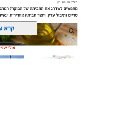
תגים:
חביתת ירק
מחפשים לשדרג את החביתה של הבוקר? המתכון
טריים ותיבול עדין, ויוצר חביתה אוורירית, עשי
קרא ע
אולי יעני
משלוחים באשקלון כל
תיקון והתקנ
העסקים במקום אחד
חשמליים בד