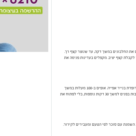
עלות. מקציפים את החלבונים במשך דקה, עד שנוצר קצף רך.
לקבלת קצף יציב. מקפלים בעדינות פנימה את
יוצרים מהמרנג קעריות קטנות על תבנית מרופדת בנייר אפייה. אופים ב-100 מעלות במשך
שעה ורבע. מכבים את התנור ומשאירים את הפבלובות בפנים למשך 30 דקות נוספות, בלי לפתוח את
 השמנת עם סוכר לפי הטעם ומעבירים לקירור.