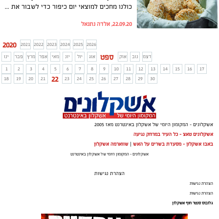
כולנו מחכים למוצאי יום כיפור כדי לשבור את הצום עם שתיה חמה או קרה ומשהו מתוק שירים את רמת הסוכר אחרי הצום הממושך ויעשה טוב לגוף ולנשמה. המותג הרבלייף מציע מתכון להכנת עוגיות טחינה עם שקדים עשירות בחלבון, שאפשר גם להכין עם הילדים!
22.09.20, אלדה נתנאל
2020
2021
2022
2023
2024
2025
2026
ספט
דצמ
נוב
אוק
אוג
יול
יונ
מאי
אפר
מרץ
פבר
ינו
1
2
3
4
5
6
7
8
9
10
11
12
13
14
15
16
17
22
18
19
20
21
23
24
25
26
27
28
29
30
אשקלונים - המקומון היומי של אשקלון באינטרנט מאז 2005
אשקלונים טאצ - כל העיר במרחק נגיעה
באבו אשקלון - מסעדת בשרים על האש
|
שווארמה אשקלון
אשקלונים - המקומון היומי של אשקלון באינטרנט
הצהרת נגישות
הצהרת נגישות
הצהרת נגישות
גלובוס סנטר חוף אשקלון