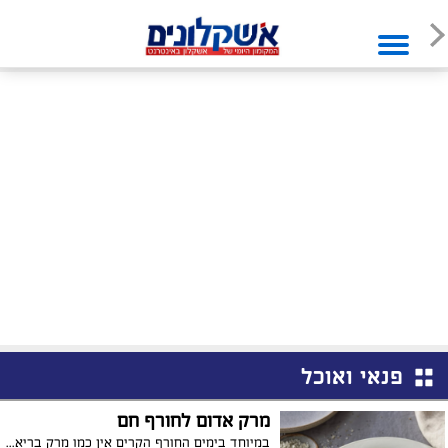
פנאי ואוכל
מרק אדום לחורף חם
במיוחד בימים החורף הקרים אין כמו מרק בריא לחימום הגוף והנשמה... חברת הרבלייף מנדבת את המתכון המנצח להכנת מרק סלק איכותי, מזין, טעים ובריא! מתוך ספר מתכוני הבריאות: "מבשלים דרך חיים", הכולל כ-80 מתכונים מגוונים על טהרת הבריאות עם פירוט ערכים תזונתיים.