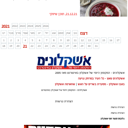
21.12.21, תוכן שיווקי
2021
2022
2023
2024
2025
2026
דצמ
נוב
אוק
ספט
אוג
יול
יונ
מאי
אפר
מרץ
פבר
ינו
1
2
3
4
5
6
7
8
9
10
11
12
13
14
15
16
17
21
18
19
20
22
23
24
25
26
27
28
29
30
31
אשקלונים - המקומון היומי של אשקלון באינטרנט מאז 2005
אשקלונים טאצ - כל העיר במרחק נגיעה
באבו אשקלון - מסעדת בשרים על האש
|
שווארמה אשקלון
אשקלונים - המקומון היומי של אשקלון באינטרנט
הצהרת נגישות
הצהרת נגישות
הצהרת נגישות
גלובוס סנטר חוף אשקלון