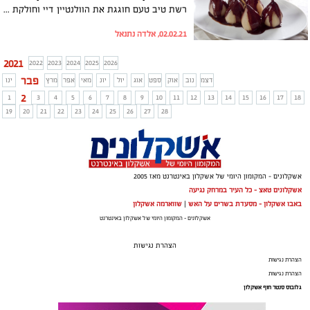
רשת טיב טעם חוגגת את הוולנטיין דיי וחולקת מתכון קינוח מפנק – אגסים "בל הלן".
02.02.21, אלדה נתנאל
2021
2022
2023
2024
2025
2026
פבר
דצמ
נוב
אוק
ספט
אוג
יול
יונ
מאי
אפר
מרץ
ינו
2
1
3
4
5
6
7
8
9
10
11
12
13
14
15
16
17
18
19
20
21
22
23
24
25
26
27
28
אשקלונים - המקומון היומי של אשקלון באינטרנט מאז 2005
אשקלונים טאצ - כל העיר במרחק נגיעה
באבו אשקלון - מסעדת בשרים על האש
|
שווארמה אשקלון
אשקלונים - המקומון היומי של אשקלון באינטרנט
הצהרת נגישות
הצהרת נגישות
הצהרת נגישות
גלובוס סנטר חוף אשקלון