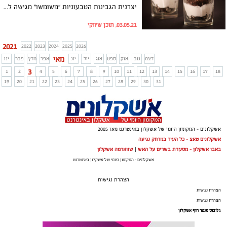
יצרנית הגבינות הטבעוניות "משומשו" מגישה לרגל שבועות, יחד עם השפית אביגיל מייזליק, מתכון חגיגי ונפלא לעוגת גבינה טבעונית בכוסות. העוגה על בסיס עוגיות אוראו ושוקולד לבן בשילוב ממרחי הגבינות הטבעוניות בסגנון שמנת של משומשו, טעימה ומענגת ונהדרת כקינוח בארוחת החג, לטבעונים וגם לאלו שלא.
03.05.21, תוכן שיווקי
2021
2022
2023
2024
2025
2026
מאי
דצמ
נוב
אוק
ספט
אוג
יול
יונ
אפר
מרץ
פבר
ינו
3
1
2
4
5
6
7
8
9
10
11
12
13
14
15
16
17
18
19
20
21
22
23
24
25
26
27
28
29
30
31
אשקלונים - המקומון היומי של אשקלון באינטרנט מאז 2005
אשקלונים טאצ - כל העיר במרחק נגיעה
באבו אשקלון - מסעדת בשרים על האש
|
שווארמה אשקלון
אשקלונים - המקומון היומי של אשקלון באינטרנט
הצהרת נגישות
הצהרת נגישות
הצהרת נגישות
גלובוס סנטר חוף אשקלון