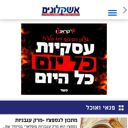
פנאי ואוכל
מתכון לגספצ'ו -מרק עגבניות
גספצ'ו הוא מרק עגבניות פופלארי במיוחד שמקורו בחבל אנדלוסיה שבדרום ספרד, חברת הרבלייף מציעה מנה משודרגת ועשירה בחלבון ומנדבת מתכון גספצ'ו איכותי, מזין, טעים ובריא! מתוך ספר מתכוני הבריאות: "מבשלים דרך חיים", הכולל כ-80 מתכונים מגוונים על טהרת הבריאות עם פירוט ערכים תזונתיים.