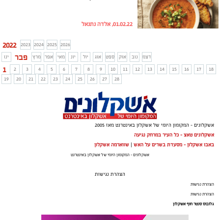
01.02.22, אלדה נתנאל
2022
2023
2024
2025
2026
פבר
דצמ
נוב
אוק
ספט
אוג
יול
יונ
מאי
אפר
מרץ
ינו
1
2
3
4
5
6
7
8
9
10
11
12
13
14
15
16
17
18
19
20
21
22
23
24
25
26
27
28
אשקלונים - המקומון היומי של אשקלון באינטרנט מאז 2005
אשקלונים טאצ - כל העיר במרחק נגיעה
באבו אשקלון - מסעדת בשרים על האש
|
שווארמה אשקלון
אשקלונים - המקומון היומי של אשקלון באינטרנט
הצהרת נגישות
הצהרת נגישות
הצהרת נגישות
גלובוס סנטר חוף אשקלון