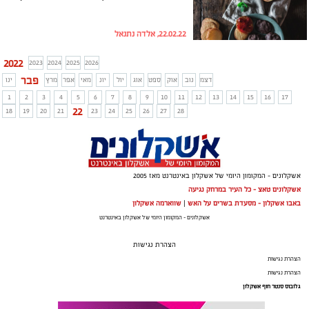
22.02.22, אלדה נתנאל
2022
2023
2024
2025
2026
פבר
דצמ
נוב
אוק
ספט
אוג
יול
יונ
מאי
אפר
מרץ
ינו
1
2
3
4
5
6
7
8
9
10
11
12
13
14
15
16
17
22
18
19
20
21
23
24
25
26
27
28
אשקלונים - המקומון היומי של אשקלון באינטרנט מאז 2005
אשקלונים טאצ - כל העיר במרחק נגיעה
באבו אשקלון - מסעדת בשרים על האש
|
שווארמה אשקלון
אשקלונים - המקומון היומי של אשקלון באינטרנט
הצהרת נגישות
הצהרת נגישות
הצהרת נגישות
גלובוס סנטר חוף אשקלון