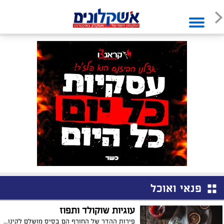
פנאי ואוכל
עוגיות שוקולד ותפוז
פירות ההדר של החורף הם בסיס מושלם לקינוחים רעננים, ביחוד התפוז אשר השידוך שלו עם שוקולד הפך לקאלט. מתכון קליל לעוגיות שוקולד תפוז שכיף לטבול בתה , המתכון באדיבות מחלקת התזונה של מותג מוצרי החשמל Teka