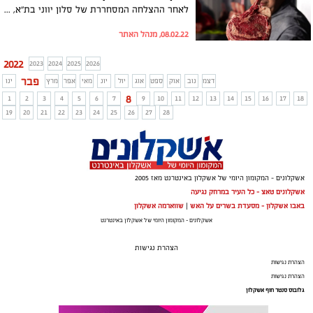
לאחר ההצלחה המסחררת של סלון יווני בת"א, השף גיא פרץ פתח באשדוד את מסעדת הדגל שלו - סלון בשרית. האווירה יוון קלאסי, הבשר כמו במסעדות המובילות בדובאי (אצלנו עם פיקוח כשרות) וטאץ' ים תיכוני מובחר.
08.02.22, מנהל האתר
2022
2023
2024
2025
2026
פבר
דצמ
נוב
אוק
ספט
אוג
יול
יונ
מאי
אפר
מרץ
ינו
8
1
2
3
4
5
6
7
9
10
11
12
13
14
15
16
17
18
19
20
21
22
23
24
25
26
27
28
אשקלונים - המקומון היומי של אשקלון באינטרנט מאז 2005
אשקלונים טאצ - כל העיר במרחק נגיעה
באבו אשקלון - מסעדת בשרים על האש
|
שווארמה אשקלון
אשקלונים - המקומון היומי של אשקלון באינטרנט
הצהרת נגישות
הצהרת נגישות
הצהרת נגישות
גלובוס סנטר חוף אשקלון