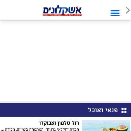
פנאי ואוכל
רול סלמון ואבוקדו
חברת "חקלאי גרנות", המתמחה בשיווק, מכירה והפצה של פירות וירקות לרשתות המזון, משווקת האבוקדו הגדולה בישראל, מגישה לרגל הקיץ מתכון קליל ומרענן של רול סלמון ואבוקדו. המתכון קל הכנה ויכול להתאים לבילוי קייצי בבית ובחוץ וכן לאירוח לכל המשפחה.