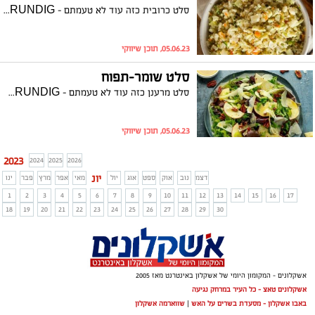
סלט כרובית כזה עוד לא טעמתם - GRUNDIG המתכון באדיבות מותג מוצרי החשמל גרונדיג
05.06.23, תוכן שיווקי
סלט שומר-תפוח
סלט מרענן כזה עוד לא טעמתם - GRUNDIG המתכון באדיבות מותג מוצרי החשמל גרונדיג
05.06.23, תוכן שיווקי
2023
2024
2025
2026
יונ
דצמ
נוב
אוק
ספט
אוג
יול
מאי
אפר
מרץ
פבר
ינו
1
2
3
4
5
6
7
8
9
10
11
12
13
14
15
16
17
18
19
20
21
22
23
24
25
26
27
28
29
30
אשקלונים - המקומון היומי של אשקלון באינטרנט מאז 2005
אשקלונים טאצ - כל העיר במרחק נגיעה
באבו אשקלון - מסעדת בשרים על האש
|
שווארמה אשקלון