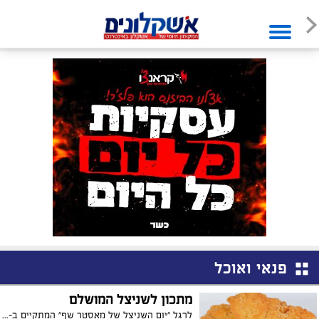
פנאי ואוכל
מתכון לשניצל המושלם
לרגל "יום השניצל של מאסטר שף" המתקיים ב-23.2, המותג הקולינרי חולק, מתכון לשניצל המושלם, עם 3 צורות הגשה שונות.