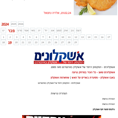
19.02.24, אלדה נתנאל
2024
2025
2026
פבר
דצמ
נוב
אוק
ספט
אוג
יול
יונ
מאי
אפר
מרץ
ינו
1
2
3
4
5
6
7
8
9
10
11
12
13
14
15
16
17
19
18
20
21
22
23
24
25
26
27
28
29
אשקלונים - המקומון היומי של אשקלון באינטרנט מאז 2005
אשקלונים טאצ - כל העיר במרחק נגיעה
באבו אשקלון - מסעדת בשרים על האש
|
שווארמה אשקלון
אשקלונים - המקומון היומי של אשקלון באינטרנט
הצהרת נגישות
הצהרת נגישות
הצהרת נגישות
גלובוס סנטר חוף אשקלון