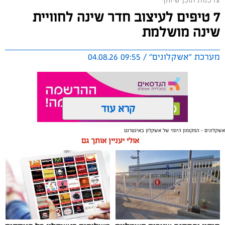
7 טיפים לעיצוב חדר שינה לחוויית
שינה מושלמת
מערכת "אשקלונים" / 09:55 04.08.26
קרא עוד
אשקלונים - המקומון היומי של אשקלון באינטרנט
תגים:
טקסטיל
,
חדר שינה
,
שינה
אולי יעניין אותך גם
תכנון נכון של חדר השינה משפיע באופן ישיר על איכות
המנוחה, על רמות האנרגיה בבוקר ועל התחושה הכללית
בבית. בשנים האחרונות גוברת ההבנה שחדר השינה אינו רק
מקום שבו שמים את הראש בסוף היום, אלא מתחם שאמור
לספק שקט מנטלי ופיזי.