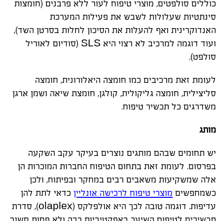
כוללים סולפטים, מוצרי טיפוח לעור ללא פרבנים (חומצות
סינתטיות שעלולות לשבש את פעילות המערכת
האנדוקרינית ואף להעלות את הסיכון לחלות בסרטן השד),
ועוד דוגמה למרכיב לא רצוי היא SLS (סודיום לאוריל
סולפט).
לעומת זאת מרכיבים כמו חומצה היאלורונית, חומצה
סליצילית, חומצה גליקולית, קולגן, חומצת שיאה ושמן ארגן
משדרגים כל תכשיר טיפוח.
מותג
יש תחומים שבהם מותגים נוצרים בעיקר עקב השקעה
בפרסום. לעומת זאת בתחום הטיפוח החברות המוכרות הן
אלה שמשקיעות משאבים רבים במחקר ובפיתוח, ולכן
כשמחפשים
מוצרי טיפוח לרכישה אונליין
כדאי לתת להן
עדיפות. דוגמה טובה לכך היא אולפלקס (olaplex), סדרת
תכשירים לטיפוח השיער באפקטיביות רבה ולא פחות חשוב,