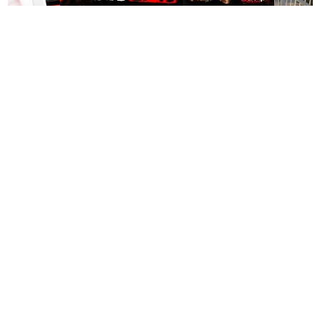
בבית. בשנים האחרונות גוברת ההבנה שחדר השינה אינו רק
מקום שבו שמים את הראש בסוף היום, אלא מתחם שאמור
לספק שקט מנטלי ופיזי.
תיקון והתקנה שערים חשמליים
משלוחים באשקלון כל העסקים
עיצוב של חדר שינה מזמין ונעים אינו מצריך שיפוץ מאסיבי
בדרום
במקום אחד
או עומס של פריטים דקורטיביים. ברוב המקרים, הסוד טמון
בדיוק של מספר אלמנטים בסיסיים: החל מבחירת החומרים
שבאים במגע עם העור, דרך וויסות האור ועד לאורח החיים
בתוך החלל.
אשקלונים - המקומון היומי של אשקלון באינטרנט מאז 2005
אשקלונים טאצ - כל העיר במרחק נגיעה
באבו אשקלון - מסעדת בשרים על האש
|
שווארמה אשקלון
אשקלונים - המקומון היומי של אשקלון באינטרנט
הצהרת נגישות
הצהרת נגישות
הצהרת נגישות
גלובוס סנטר חוף אשקלון