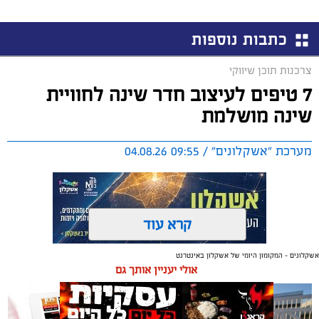
כתבות נוספות
צרכנות תוכן שיווקי
7 טיפים לעיצוב חדר שינה לחוויית
שינה מושלמת
מערכת "אשקלונים" / 09:55 04.08.26
קרא עוד
אשקלונים - המקומון היומי של אשקלון באינטרנט
תגים:
טקסטיל
,
חדר שינה
,
שינה
אולי יעניין אותך גם
תכנון נכון של חדר השינה משפיע באופן ישיר על איכות
המנוחה, על רמות האנרגיה בבוקר ועל התחושה הכללית