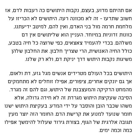
אם תהיתם מדוע, בעצם, נקבות היתושים כה רעבות לדם, אז
חשוב שתדעו – זה לא מכוונה רעה. היתושים לא הכריזו על
מלחמת חרמה מול בני האדם, ואין להם, למיטב ידיעתנו,
כוונות זדוניות במיוחד. העניין הוא שליתושים אין דם
משלהם. בכדי להעמיד צאצאים, כפי שרוצה כל חיה בטבע,
כולל החיה האנושית, הרי שצריך חלבון. את החלבון שלהן
משיגות נקבות היתוש דרך יניקת דם, ולא רק שלנו.
היתושים בכל העולם מטרידים אנשים מגל גזע, דת ולאום,
אך גם יונקים אחרים, ציפורים, אפילו זוחלים לא מתחמקים
מהמחט הדקיקה והמעצבנת של היתוש, וגם להם זה מגרד.
הסיבה שעקיצת היתוש מגרדת זה לא חידה גדולה, אלא
משהו שכבר הובן והוסבר על ידי המדע. בעקיצת היתוש ישנו
חומר שנועד למנוע את קרישת הדם. החומר הזה יוצר מעין
תגובה אלרגית של הגוף, בצורת גירוד שעלול להימשך אפילו
כמה וכמה ימים.