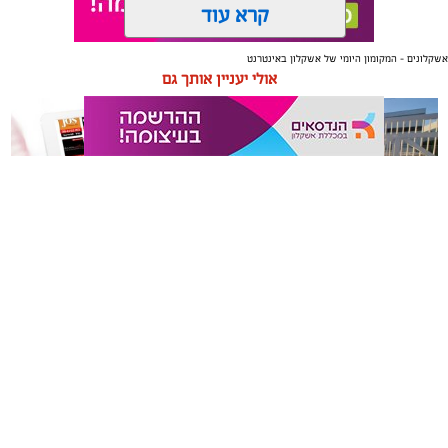
קרא עוד
אשקלונים - המקומון היומי של אשקלון באינטרנט
תגים:
טקסטיל
,
חדר שינה
,
שינה
אולי יעניין אותך גם
תכנון נכון של חדר השינה משפיע באופן ישיר על איכות
המנוחה, על רמות האנרגיה בבוקר ועל התחושה הכללית
בבית. בשנים האחרונות גוברת ההבנה שחדר השינה אינו רק
מקום שבו שמים את הראש בסוף היום, אלא מתחם שאמור
לספק שקט מנטלי ופיזי.
תיקון והתקנה שערים חשמליים
משלוחים באשקלון כל העסקים
עיצוב של חדר שינה מזמין ונעים אינו מצריך שיפוץ מאסיבי
בדרום
במקום אחד
או עומס של פריטים דקורטיביים. ברוב המקרים, הסוד טמון
בדיוק של מספר אלמנטים בסיסיים: החל מבחירת החומרים
שבאים במגע עם העור, דרך וויסות האור ועד לאורח החיים
בתוך החלל.
אשקלונים - המקומון היומי של אשקלון באינטרנט מאז 2005
אשקלונים טאצ - כל העיר במרחק נגיעה
באבו אשקלון - מסעדת בשרים על האש
|
שווארמה אשקלון