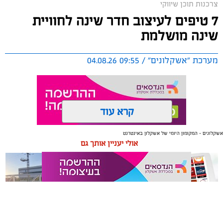
צרכנות תוכן שיווקי
7 טיפים לעיצוב חדר שינה לחוויית
שינה מושלמת
מערכת "אשקלונים" / 09:55 04.08.26
קרא עוד
אשקלונים - המקומון היומי של אשקלון באינטרנט
תגים:
טקסטיל
,
חדר שינה
,
שינה
אולי יעניין אותך גם
תכנון נכון של חדר השינה משפיע באופן ישיר על איכות
המנוחה, על רמות האנרגיה בבוקר ועל התחושה הכללית
בבית. בשנים האחרונות גוברת ההבנה שחדר השינה אינו רק
מקום שבו שמים את הראש בסוף היום, אלא מתחם שאמור
לספק שקט מנטלי ופיזי.