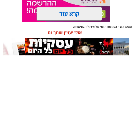
קרא עוד
אשקלונים - המקומון היומי של אשקלון באינטרנט
תגים:
טקסטיל
,
חדר שינה
,
שינה
אולי יעניין אותך גם
תכנון נכון של חדר השינה משפיע באופן ישיר על איכות
המנוחה, על רמות האנרגיה בבוקר ועל התחושה הכללית
בבית. בשנים האחרונות גוברת ההבנה שחדר השינה אינו רק
מקום שבו שמים את הראש בסוף היום, אלא מתחם שאמור
לספק שקט מנטלי ופיזי.
תיקון והתקנה שערים חשמליים
משלוחים באשקלון כל העסקים
עיצוב של חדר שינה מזמין ונעים אינו מצריך שיפוץ מאסיבי
בדרום
במקום אחד
או עומס של פריטים דקורטיביים. ברוב המקרים, הסוד טמון
בדיוק של מספר אלמנטים בסיסיים: החל מבחירת החומרים
שבאים במגע עם העור, דרך וויסות האור ועד לאורח החיים
בתוך החלל.
אשקלונים - המקומון היומי של אשקלון באינטרנט מאז 2005