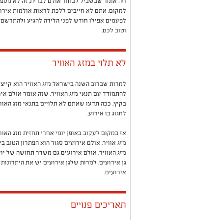
וזה אומר שבשביל לבחור אולם לברית, זה לא מספ
למקום. אתם לא חייבים ללכת לראות אולמות אירוע
לפעמים אפילו חודש לפני הלידה להגיע ולהתרשם מ
וטוב לכם.
לא תלוי במזג האוויר
למרות שברוב השנה בישראל מזג האוויר הוא קייצי
להתמודד עם תנאי מזג האוויר. שזה אומר אולם איר
בקיץ. ככה תדעו שאתם לא תלויים בתנאי מזג האווי
לחגוג בו אירוע.
אז במקום לעקוב באופן יומי אחרי תחזית מזג האוו
מזג אוויר, אולם אירועים סגור הוא הפתרון הטוב 
מזג האוויר, אולם אירועים גם משדר תחושה של יוק
גן אירועים. למרות שלגן אירועים יש את היתרונות
אירועים.
תאריכים פנויים