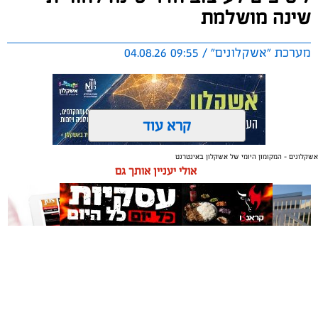
שינה מושלמת
מערכת "אשקלונים" / 09:55 04.08.26
קרא עוד
אשקלונים - המקומון היומי של אשקלון באינטרנט
תגים:
טקסטיל
,
חדר שינה
,
שינה
אולי יעניין אותך גם
תכנון נכון של חדר השינה משפיע באופן ישיר על איכות
המנוחה, על רמות האנרגיה בבוקר ועל התחושה הכללית
בבית. בשנים האחרונות גוברת ההבנה שחדר השינה אינו רק
מקום שבו שמים את הראש בסוף היום, אלא מתחם שאמור
לספק שקט מנטלי ופיזי.
תיקון והתקנה שערים חשמליים
משלוחים באשקלון כל העסקים
עיצוב של חדר שינה מזמין ונעים אינו מצריך שיפוץ מאסיבי
בדרום
במקום אחד