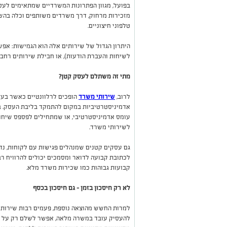
בפועל, מגוון הפתרונות המשרדיים שמתאימים לעס
מזכירות מרחוק, דרך משרדים משותפים וכלה בהש
טלפוני חיצוניים.
היתרון הגדול של שירותים אלה הוא הגמישות: אפש
לשיחות והעברת הודעות), או חבילת שירותים רחבה 
מתי זה משתלם לעסק קטן?
לרוב,
שירותי משרד
הופכים לרלוונטיים כאשר בעל
אדמיניסטרטיביות במקום להתמקד בליבת העסק. ב
עומס אדמיניסטרטיבי, או שמתחילים לפספס שיחות
לשירותי משרד.
גם עסקים קטנים שמנהלים פגישות עם לקוחות, נד
לכתובת קבועה לדואר ומסמכים יכולים להרוויח רב
קבועות גבוהות כמו שכירות משרד מלא.
לא רק חיסכון בזמן - גם חיסכון בכסף
למרות החשש מהוצאה נוספת, פעמים רבות שירותי
להעסיק עובד במשרה מלאה, אפשר לשלם רק על הש