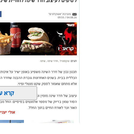
7 טיפים לעיצוב חדר שינה לחוויית שינה מושלמת
מערכת "אשקלונים"
04.08.26 / 09:55
תגים:
טקסטיל
,
חדר שינה
,
שינה
תכנון נכון של חדר השינה משפיע באופן ישיר על איכות
הכללית בבית. בשנים האחרונות גוברת ההבנה שחדר השי
אלא מתחם שאמור לספק שקט מנטלי ופיזי.
קרא ע
עיצוב של חדר שינה מזמין ונעים אינו מצריך שיפוץ מאסי
הסוד טמון בדיוק של מספר אלמנטים בסיסיים: החל מבח
האור ועד לאורח החיים בתוך החלל.
אולי יעני