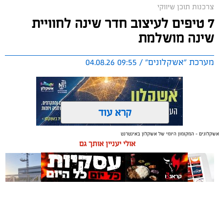
צרכנות תוכן שיווקי
7 טיפים לעיצוב חדר שינה לחוויית
שינה מושלמת
מערכת "אשקלונים" / 09:55 04.08.26
קרא עוד
אשקלונים - המקומון היומי של אשקלון באינטרנט
תגים:
טקסטיל
,
חדר שינה
,
שינה
אולי יעניין אותך גם
תכנון נכון של חדר השינה משפיע באופן ישיר על איכות
המנוחה, על רמות האנרגיה בבוקר ועל התחושה הכללית
בבית. בשנים האחרונות גוברת ההבנה שחדר השינה אינו רק
מקום שבו שמים את הראש בסוף היום, אלא מתחם שאמור
לספק שקט מנטלי ופיזי.