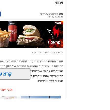
צמחי
מערכת "אשקלונים"
09.08.26 / 12:48
תגים:
תזונה
,
בריאות
,
חלבון צמחי
אורח החיים המודרני מעמיד אתגרי תזונה לא פשוט
הריצות בין משימות והזמינות הגבוהה של מזון מעו
מצטברים. גם מי שמקפידים על ארוחות מסודרות מ
קרא ע
התעשייתי שהם עוברים מפחיתים באופן משמעותי את
מצליח לספוג בפועל.
אולי יעני
כאשר חשים עייפות כרונית, ירידה ברמת האנרגיה ב
הנטייה הטבעית היא לחפש פתרונות מהירים. עם זאת
מספקת מענה מיטבי, מכיוון שגוף האדם מתוכנן לע
בטבע – בתוך מטריצה תזונתית שלמה הכוללת סיבים