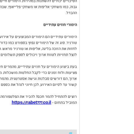
הסיכויים יכולים להשתנות במהירות. הימורים חיים
גבוה, כמו משחקי אליפות או משחקי פלייאוף, שבהם
ההבדל.
הימורי חוזים עתידיים
הימורים עתידיים הם הימורים המבוצעים על אירוע
טורניר. סוג זה של הימורים נפוץ בספורט כמו כדור
לחזות את הזוכה בליגה, אליפות או טורניר מראש. 
לנצל תחזיות לטווח ארוך ויכולים לספק תשלומים
בעת ביצוע הימורים על חוזים עתידיים, מהמרים חיי
פציעות ולוח זמנים כדי לקבל החלטות מושכלות. מכ
ארוך, הם דורשים סבלנות וגישה אסטרטגית. מהמרי
קשור עד לסיום האירוע, לכן חיוני לנהל את כספם 
רוצים להתחיל להמר חכם? להכיר את הפלטפורמה
המוביל בתחום -
https://rabet777.co.il