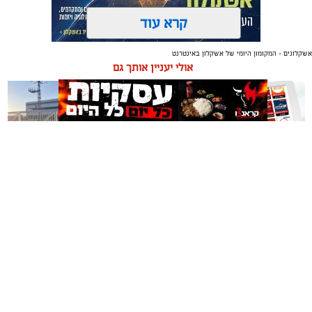
קרא עוד
אשקלונים - המקומון היומי של אשקלון באינטרנט
תגים:
טקסטיל
,
חדר שינה
,
שינה
אולי יעניין אותך גם
תכנון נכון של חדר השינה משפיע באופן ישיר על איכות
המנוחה, על רמות האנרגיה בבוקר ועל התחושה הכללית
בבית. בשנים האחרונות גוברת ההבנה שחדר השינה אינו רק
מקום שבו שמים את הראש בסוף היום, אלא מתחם שאמור
לספק שקט מנטלי ופיזי.
משלוחים באשקלון כל העסקים
תיקון והתקנה שערים חשמליים
עיצוב של חדר שינה מזמין ונעים אינו מצריך שיפוץ מאסיבי
במקום אחד
בדרום
או עומס של פריטים דקורטיביים. ברוב המקרים, הסוד טמון
בדיוק של מספר אלמנטים בסיסיים: החל מבחירת החומרים
שבאים במגע עם העור, דרך וויסות האור ועד לאורח החיים
בתוך החלל.
אשקלונים - המקומון היומי של אשקלון באינטרנט מאז 2005
אשקלונים טאצ - כל העיר במרחק נגיעה