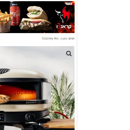
תגים:
טאבון
,
Gozney Arc