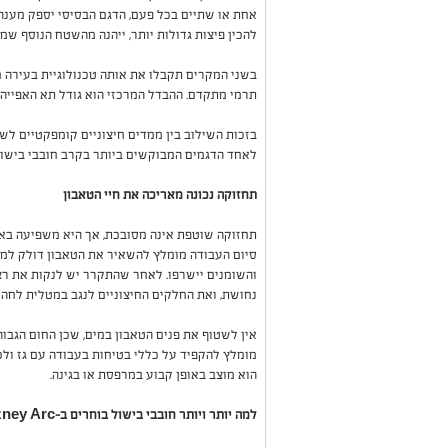
אחת או שתיים בכל פעם, הדגם הבסיסי יספק מענה מ
להכין פיצות גדולות יותר, ייהנה מהשטח הנוסף שמציע  XL
בשני המקרים תקבלו את אותה טכנולוגיית בעירה מ
תרמי מתקדם. ההבדל המרכזי הוא גודל תא האפייה ו
לאחד הדגמים המבוקשים ביותר בקרב חובבי בישול
תחזוקה נכונה מאריכה את חיי הטאבון
תחזוקה שוטפת אינה מסובכת, אך היא משפיעה באו
סיום העבודה מומלץ להשאיר את הטאבון דולק למ
והשומנים יישרפו. לאחר שהתקרר יש לנקות את ר
נחושת, ואת החלקים החיצוניים לנגב במטלית לחה 
אין לשטוף את פנים הטאבון במים, שכן החום הגבוה
מומלץ להקפיד על כללי בטיחות בעבודה עם גז ולכ
הוא מוצב באופן קבוע במרפסת או בגינה.
למה יותר ויותר חובבי בישול בוחרים ב-Gozney Arc?