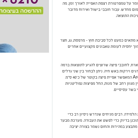
שומר על טמפרטורת רצפת האפייה לאורך זמן, מה
ום מחדש. עבור חובבי בישול ואירוח מדובר
כות התוצאה.
 Arc הוא הגמישות. הוא מתאים כמעט לכל סביבת חוץ – מרפסת, גג, חצר
מוך יחסית לעומת טאבונים מקצועיים אחרים
רח, לחובבי פיצה שרוצים להגיע לתוצאות ברמה
ים וירקות באש חיה. ניתן לבחור בין שני גדלים
– Arc המתאים לפיצה בקוטר של כ־35 ס"מ ו-Arc XL המאפשר אפיית פיצה בקוטר של כ־40 ס"מ.
מגוון רחב של מנות, החל מפיצות נפוליטניות
י בשר עסיסיים.
למידה. רבים מניחים שנדרש ניסיון רב כדי
גיע לפיצה מושלמת, אך בפועל Gozney Arc תוכנן בדיוק כדי לפשט את העבודה. מערכת מבער
 מתבצע במהירות והחום נשמר בצורה יציבה