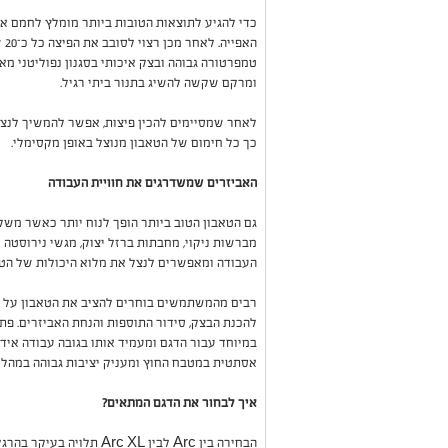
הא
טמפרטורה גבוהה ובצק איכותי בסגנון נפוליטני מ
ומרקם שקשה להשיג בתנור ביתי רגיל.
לאחר שמסיימים להכין פיצות, אפשר להמשיך לנצל 
כך כל חימום של הטאבון מנוצל באופן מקסימלי.
האביזרים שמשדרגים את חוויית העבודה
גם הטאבון הטוב ביותר הופך לנוח יותר כאשר משלב
מברשות ניקוי, מחבתות ברזל יצוק, מגשי נירוסטה
העבודה ומאפשרים לנצל את מלוא היכולות של הטא
רבים מהמשתמשים בוחרים להציב את הטאבון על
להכנת הבצק, סידור התוספות והנחת האביזרים. פתר
במיוחד עבור הדגם ומעמיד אותו בגובה עבודה אידי
אסתטית במטבח החוץ ומעניק יציבות גבוהה במהלך
איך לבחור את הדגם המתאים?
הבחירה בין Arc לבין rc XL