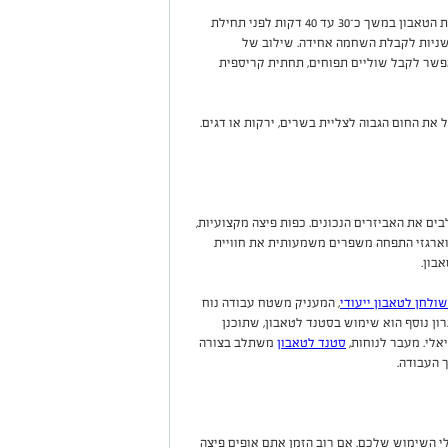
כדי להגיע לתוצאות הטובות ביותר מומלץ לחמם את הטאבון במשך כ־30 עד 40 דקות לפני תחילת
פייה. לאחר מכן רצוי לסובב את הפיצה כל כ־20 שניות לקבלת השחמה אחידה. שילוב של
אפשר לקבל שוליים תפוחים, תחתית קריספית
את החום הגבוה לצליית בשרים, ירקות או דגים.
ים את האביזרים הנכונים. כפות פיצה מקצועיות,
 וארגזי התפחה משפרים משמעותית את חוויית
בון.
שולחן לטאבון ייעודי
, המעניק משטח עבודה נוח
ון נוסף הוא שימוש בסטנד לטאבון, שתוכנן
אלי. מעבר לנוחות,
סטנד לטאבון
משתלב בצורה
 העבודה.
A תלויה בעיקר בהרגלי השימוש שלכם. אם רוב הזמן אתם אופים פיצה