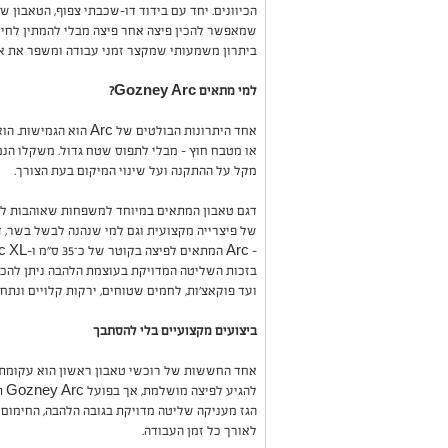
הכיוונים. יחד עם בידוד דו-שכבתי צפוף, הטאבון 
שמאפשר להכין פיצה אחר פיצה מבלי להמתין לחימ
ביתרון משמעותי שמקצר זמני עבודה ומשפר את אי
למי מתאים Gozney Arc?
אחד היתרונות הבולטים של
או מטבח חוץ – מבלי לתפוס שטח גדול. משקלו הנ
מקל על ההתקנה ועל שינוי המיקום בעת הצורך.
דגם טאבון המתאים במיוחד למשפחות שאוהבות לא
של פיצרייה מקצועית וגם למי שנהנה לבשל בשר, דג
בזכות השליטה המדויקת בעוצמת הלהבה ניתן להכין 
ועד פוקאצ'ות, לחמים שטוחים, ירקות קלויים ונתח
ביצועים מקצועיים בלי להסתבך
אחד החששות של רוכשי טאבון ראשון הוא עקומת ה
לה
הגז מעניקה שליטה מדויקת בגובה הלהבה, החימום
לאורך כל זמן העבודה.