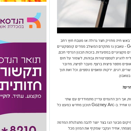
 באש חיה מחזיק חצר גדולה או מטבח חוץ רחב
ידיים. בדיוק עבור אותם אנשים פותח Gozney Arc – טאבון גז מתקדם המשלב ממדים קומפקטיים
 מקצועיים במסעדות. בזכות תכנון הנדסי חכם,
ליח להגיע לטמפרטורות גבוהות, לשמור על חום
אופים מספר פיצות ברצף. מעבר לפיצה, מדובר
ם, דגים, ירקות ומאפים נוספים, וכל זאת תוך
טאבון.
, אך רוב הדגמים עדיין מתמודדים עם שתי
בעיות מרכזיות: שטח אפייה קטן או פיזור חום שאינו אחיד. ב-Gozney Arc תוכנן מחדש כמעט כל
מיקום מבער הגז בצד יוצר להבה מתגלגלת המדמה
צמתי, אחיד ועקבי שמקיף את המזון מכל