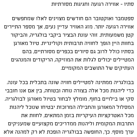
סתיו - אווירה רגועה וחגיגות מסורתיות
ספטמבר ואוקטובר הם חודשים מצוינים לאלו שמחפשים
אווירה רגועה יותר. מזג האוויר עדיין נעים, אך מספר התיירים
קטן משמעותית. זוהי עונת הבציר ביקבי בולגריה, והביקור
בחוות היין הופך לחוויה תרבותית וקולינרית. טיול מאורגן
בסתיו כולל לרוב גם סיורים בכפרים מסורתיים, בהם
המטיילים יכולים לגלות את המוזיקה, הריקודים והמנהגים
העתיקים של התושבים המקומיים.
בבולגריה ממתינה למטיילים חוויה שונה בתכלית בכל עונה.
כדי ליהנות מכל אלה בצורה נוחה ובטוחה, בין אם אנו חובבי
סקי או בילויים בחוף, מומלץ לבחור בטיול מאורגן לבולגריה.
המסלול המאורגן והחבילה המרוכזת יבטיחו שנוכל ליהנות
מכל האטרקציות העיקריות בזמן המתאים, לחוות את
התרבות המקומית וליהנות ממדריכים מקצועיים שמעניקים
ערך מוסף. כך, החופשה בבולגריה הופכת לא רק למהנה אלא