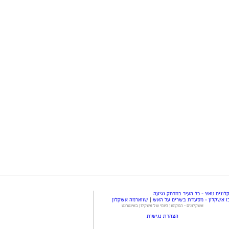
ונים טאצ - כל העיר במרחק נגיעה
ו אשקלון - מסעדת בשרים על האש
|
שווארמה אשקלון
אשקלונים - המקומון היומי של אשקלון באינטרנט
הצהרת נגישות