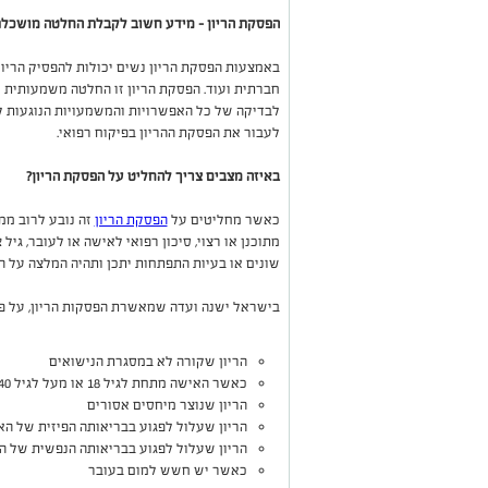
הפסקת הריון – מידע חשוב לקבלת החלטה מושכל
באמצעות הפסקת הריון נשים יכולות להפסיק הריון 
חברתית ועוד. הפסקת הריון זו החלטה משמעותית 
לבדיקה של כל האפשרויות והמשמעויות הנוגעות לה
לעבור את הפסקת ההריון בפיקוח רפואי.
באיזה מצבים צריך להחליט על הפסקת הריון?
כאשר מחליטים על
הפסקת הריון
זה נובע לרוב ממצ
מתוכנן או רצוי, סיכון רפואי לאישה או לעובר, גי
שונים או בעיות התפתחות יתכן ותהיה המלצה על ה
בישראל ישנה ועדה שמאשרת הפסקות הריון, על פי
הריון שקורה לא במסגרת הנישואים
כאשר האישה מתחת לגיל 18 או מעל לגיל 40
הריון שנוצר מיחסים אסורים
הריון שעלול לפגוע בבריאותה הפיזית של ה
הריון שעלול לפגוע בבריאותה הנפשית של ה
כאשר יש חשש למום בעובר