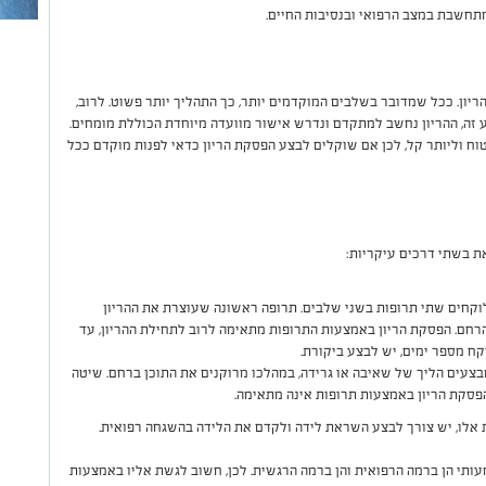
מתחשבת במצב הרפואי ובנסיבות החיים.
ריון. ככל שמדובר בשלבים המוקדמים יותר, כך התהליך יותר פשוט. לרוב,
בצעות עד לשבוע 24. לאחר שבוע זה, ההריון נחשב למתקדם ונדרש אישור מוועדה מיוחדת הכוללת מומחים.
ח וליותר קל, לכן אם שוקלים לבצע הפסקת הריון כדאי לפנות מוקדם ככל
ת בשתי דרכים עיקריות:
לוקחים שתי תרופות בשני שלבים. תרופה ראשונה שעוצרת את ההריון
רחם. הפסקת הריון באמצעות התרופות מתאימה לרוב לתחילת ההריון, עד
מבצעים הליך של שאיבה או גרידה, במהלכו מרוקנים את התוכן ברחם. שיטה
פסקת הריון באמצעות תרופות אינה מתאימה.
לו, יש צורך לבצע השראת לידה ולקדם את הלידה בהשגחה רפואית.
ותי הן ברמה הרפואית והן ברמה הרגשית. לכן, חשוב לגשת אליו באמצעות