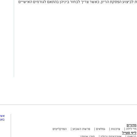
ת לביצוע הפסקת הריון, כאשר צריך לבחור ביניהן בהתאם לגורמים האישיים
אשקל
באב
מדורים
חיי לילה
צרכנות
גמלאים
פרשת השבוע
הפרקליטים
לייף סטייל
בריאות
אטרקציות ובילוי
תוכן שיווקי