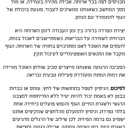
מכניסים לפה בכל ארוחה. אכילה מהירה בעמידה, או מול
מסך המחשב כשאנחנו ממשיכים לעבוד, פוגעת ביכולת של
הגוף להתמודד עם המזון.
יצירת הפרדה ברורה בין זמן העבודה לזמן הארוחה היא
הכרחית לשמירה על הבריאות. כשמתיישבים לאכול בנחת,
לועסים את האוכל לאט ומתרכזים בחוויה של הארוחה, הגוף
מקבל את התנאים האופטימליים לעיכול תקין.
הסביבה הרגועה שאנחנו מייצרים סביב שולחן האוכל מורידה
את רמות המתח ומעודדת פעילות טבעית ובריאה.
לסיכום
, הניסיון לטפל בתחושות של לחץ, עומס או כבדות
בבטן לא באמת יכול להיות יעיל ללא התייחסות למצבנו
הרגשי ולשגרת החיים. הגוף והנפש פועלים כיחידה אחת
בלתי נפרדת, וניסיון להתעלם מהלחצים שמקיפים אותנו
ישפיע גם ברמה הפיזית. לכן שילוב של הרגלים מרגיעים
בשגרת היום, כמו נשימה עמוקה, אכילה רגועה ומציאת