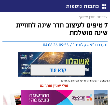
כתבות נוספות
צרכנות תוכן שיווקי
7 טיפים לעיצוב חדר שינה לחוויית
שינה מושלמת
מערכת "אשקלונים" / 09:55 04.08.26
קרא עוד
אשקלונים - המקומון היומי של אשקלון באינטרנט
תגים:
טקסטיל
,
חדר שינה
,
שינה
אולי יעניין אותך גם
תכנון נכון של חדר השינה משפיע באופן ישיר על איכות
המנוחה, על רמות האנרגיה בבוקר ועל התחושה הכללית
בבית. בשנים האחרונות גוברת ההבנה שחדר השינה אינו רק